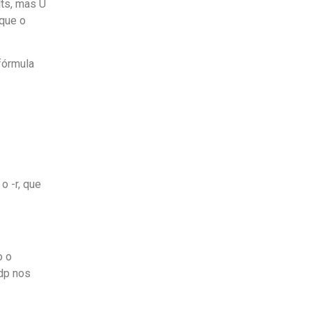
lts, mas U
 que o
fórmula
o -r, que
o o
ddp nos