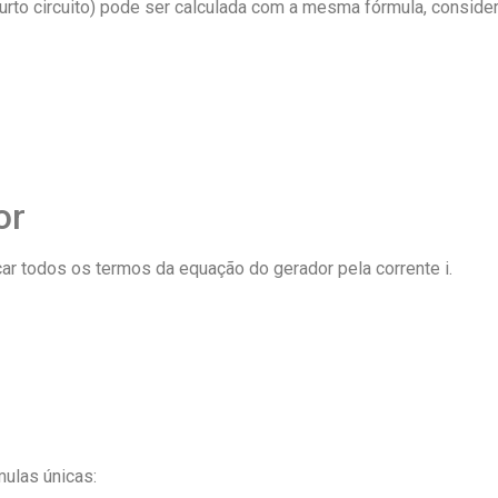
rto circuito) pode ser calculada com a mesma fórmula, conside
or
car todos os termos da equação do gerador pela corrente i.
ulas únicas: