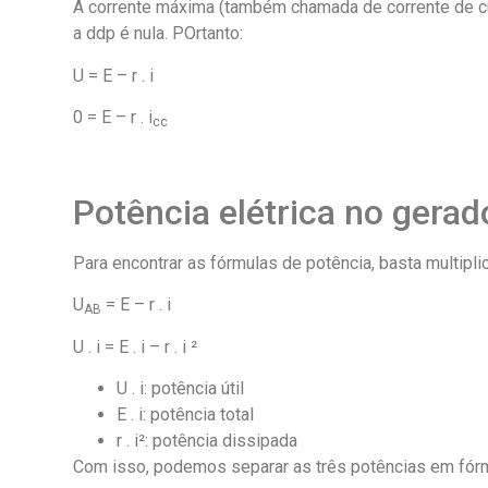
A corrente máxima (também chamada de corrente de cu
a ddp é nula. POrtanto:
U = E – r . i
0 = E – r . i
cc
Potência elétrica no gerad
Para encontrar as fórmulas de potência, basta multipli
U
= E – r . i
AB
U . i = E . i – r . i ²
U . i: potência útil
E . i: potência total
r . i²: potência dissipada
Com isso, podemos separar as três potências em fórm