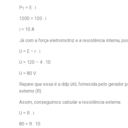
P
= E . i
T
1200 = 120 . i
i = 10 A
Já com a força eletromotriz e a resistência interna, p
U = E – r . i
U = 120 – 4 . 10
U = 80 V
Repare que essa é a ddp útil, fornecida pelo gerador pa
externo (R).
Assim, conseguimos calcular a resistência externa:
U = R . i
80 = R . 10