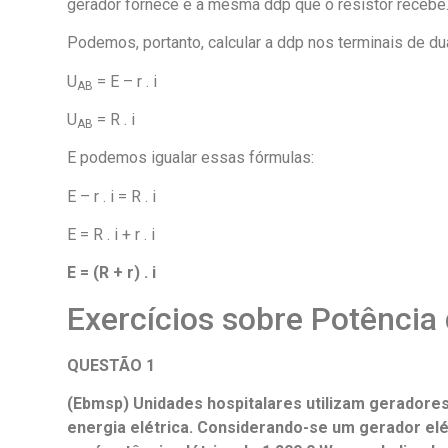
gerador fornece é a mesma ddp que o resistor recebe
Podemos, portanto, calcular a ddp nos terminais de d
U
= E – r . i
AB
U
= R . i
AB
E podemos igualar essas fórmulas:
E – r . i = R . i
E = R . i + r . i
E = (R + r) . i
Exercícios sobre Potência 
QUESTÃO 1
(Ebmsp) Unidades hospitalares utilizam geradores
energia elétrica. Considerando-se um gerador elét