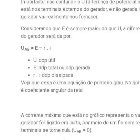
Importante: não confundir o U (diferença de potencial
está nos terminais externos do gerador, e não gerada 
gerador vai realmente nos fornecer.
Considerando que E é sempre maior do que U, a difere
do gerador será da por:
U
= E – r . i
AB
U: ddp útil
E: ddp total ou ddp gerada
r . i: ddp dissipada
Veja que essa é uma equação de primeiro grau. No gráfi
é coeficiente angular da reta:
A corrente máxima que está no gráfico representa o va
gerador for ligado em curto, por meio de um fio sem r
terminais se torne nula (U
= 0).
AB