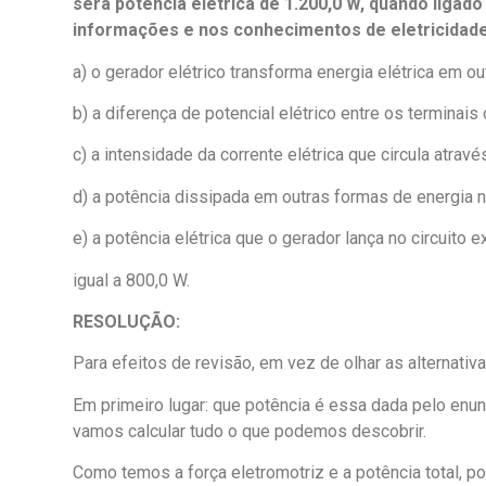
será potência elétrica de 1.200,0 W, quando ligad
informações e nos conhecimentos de eletricidade
a) o gerador elétrico transforma energia elétrica em o
b) a diferença de potencial elétrico entre os terminais 
c) a intensidade da corrente elétrica que circula atravé
d) a potência dissipada em outras formas de energia no
e) a potência elétrica que o gerador lança no circuito 
igual a 800,0 W.
RESOLUÇÃO:
Para efeitos de revisão, em vez de olhar as alternati
Em primeiro lugar: que potência é essa dada pelo enunc
vamos calcular tudo o que podemos descobrir.
Como temos a força eletromotriz e a potência total, po