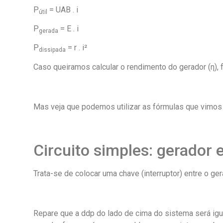
P
= UAB . i
útil
P
= E . i
gerada
P
= r . i²
dissipada
Caso queiramos calcular o rendimento do gerador (η), 
Mas veja que podemos utilizar as fórmulas que vimos
Circuito simples: gerador e
Trata-se de colocar uma chave (interruptor) entre o ger
Repare que a ddp do lado de cima do sistema será igu