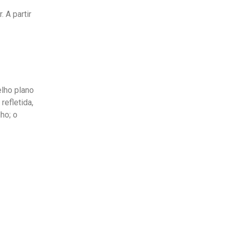
 A partir
elho plano
refletida,
ho; o