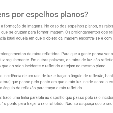
ns por espelhos planos?
 a formação de imagens. No caso dos espelhos planos, os raios
s que se cruzam para formar imagem. Os prolongamentos dos rai
ância igual àquela em que o objeto da imagem encontra-se e co
olongamentos de raios refletidos. Para que a gente possa ver 
a luz regularmente. Em outras palavras, os raios de luz são reflet
 que os raios incidente e refletido estejam no mesmo plano.
 incidência de um raio de luz e traçar o ângulo de reflexão, bast
letora) que passe pelo ponto em que o raio luz incide sobre o e
 ângulo de reflexão para traçar o raio refletido.
: trace uma linha paralela ao espelho que passe pelo raio incide
” o ponto para traçar o raio refletido. Não se esqueça que o raio 