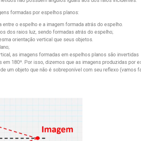
efletidos não possuem ângulos iguais aos dos raios incidentes.
gens formadas por espelhos planos:
a entre o espelho e a imagem formada atrás do espelho.
s dos raios luz, sendo formadas atrás do espelho;
esma orientação vertical que seus objetos.
lano;
tical, as imagens formadas em espelhos planos são invertidas
s em 180º. Por isso, dizemos que as imagens produzidas por 
a de um objeto que não é sobreponível com seu reflexo (vamos fa