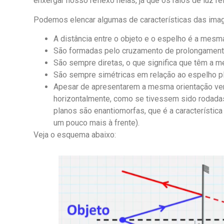
enxergar nosso reflexo nelas, já que os raios de luz r
Podemos elencar algumas de características das ima
A distância entre o objeto e o espelho é a mesm
São formadas pelo cruzamento de prolongamento
São sempre diretas, o que significa que têm a m
São sempre simétricas em relação ao espelho p
Apesar de apresentarem a mesma orientação ver
horizontalmente, como se tivessem sido rodada
planos são enantiomorfas, que é a característic
um pouco mais à frente).
Veja o esquema abaixo: