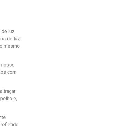
 de luz
os de luz
m o mesmo
o nosso
idos com
a traçar
spelho e,
nte.
refletido