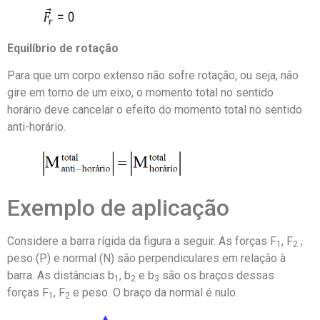
Equilíbrio de rotação
Para que um corpo extenso não sofre rotação, ou seja, não
gire em torno de um eixo, o momento total no sentido
horário deve cancelar o efeito do momento total no sentido
anti-horário.
Exemplo de aplicação
Considere a barra rígida da figura a seguir. As forças F
, F
,
1
2
peso (P) e normal (N) são perpendiculares em relação à
barra. As distâncias b
, b
e b
são os braços dessas
1
2
3
forças F
, F
e peso. O braço da normal é nulo.
1
2