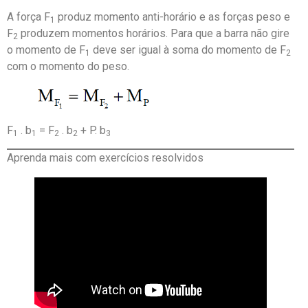
A força F
produz momento anti-horário e as forças peso e
1
F
produzem momentos horários. Para que a barra não gire
2
o momento de F
­ deve ser igual à soma do momento de F
1
2
com o momento do peso.
F
. b
= F
. b
+ P. b
1
1
2
2
3
Aprenda mais com exercícios resolvidos