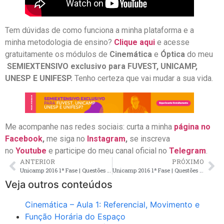
Tem dúvidas de como funciona a minha plataforma e a
minha metodologia de ensino?
Clique aqui
e acesse
gratuitamente os módulos de
Cinemática
e
Óptica
do meu
SEMIEXTENSIVO exclusivo para FUVEST, UNICAMP,
UNESP E UNIFESP.
Tenho certeza que vai mudar a sua vida.
Me acompanhe nas redes sociais: curta a minha
página no
Facebook
,
me siga no
Instagram
,
se inscreva
no
Youtube
e participe do meu canal oficial no
Telegram
.
ANTERIOR
PRÓXIMO
Unicamp 2016 1ª Fase | Questões de Cinemática resolvidas em vídeo
Unicamp 2016 1ª Fase | Questões de Termologia, Óptica, Eletrodinâmica e Ondulatória
Veja outros conteúdos
Cinemática – Aula 1: Referencial, Movimento e
Função Horária do Espaço