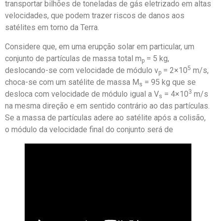
transportar bilhões de toneladas de gás eletrizado em altas
velocidades, que podem trazer riscos de danos aos
satélites em torno da Terra.
Considere que, em uma erupção solar em particular, um
conjunto de partículas de massa total m
= 5 kg,
p
5
deslocando-se com velocidade de módulo v
= 2×10
m/s,
p
choca-se com um satélite de massa M
= 95 kg que se
s
3
desloca com velocidade de módulo igual a V
= 4×10
m/s
s
na mesma direção e em sentido contrário ao das partículas.
Se a massa de partículas adere ao satélite após a colisão,
o módulo da velocidade final do conjunto será de